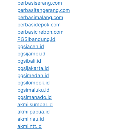
perbasiserang.com
perbasitangerang.com
perbasimalang.com
perbasidepok.com
perbasicirebon.com
PGSIbandung.id
pgsiaceh.id
pgsijambi.id
pgsibali.id
pgsijakarta.id
pgsimedan.id
pgsilombok.id
pgsimaluku.id
pgsimanado.id
akmilsumbar.id
akmilpapua.id
akmilriau.id
akmilntt.id