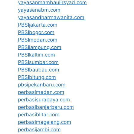
yayasanmambaulirsyad.com
yayasanabm.com
yayasandharmawanita.com
PBSIjakarta.com
PBSIbogor.com
PBSImedan.com
PBSIlampung.com
PBSIkaltim.com
PBSIsumbar.com
PBSIbaubau.com
PBSIbitung.com
pbsipekanbaru.com
perbasimedan.com
perbasisurabaya.com
perbasibanjarbaru.com
perbasiblitar.com
perbasimagelang.com
perbasijambi.com